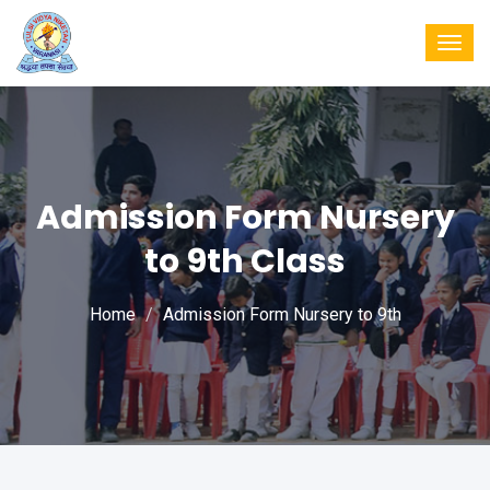
Togg
navig
Admission Form Nursery
to 9th Class
Home
Admission Form Nursery to 9th